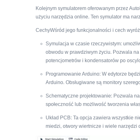
Kolejnym symulatorem oferowanym przez AutoDes
użyciu narzędzia online. Ten symulator ma narzę
CechyWśród jego funkcjonalności i cech wyró
Symulacja w czasie rzeczywistym: umożli
obwodu w prawdziwym życiu. Pozwala na 
potencjometrów i kondensatorów po oscyl
Programowanie Arduino: W edytorze będz
Arduino. Obsługiwane są monitory szeregow
Schematyczne projektowanie: Pozwala nam
społeczność lub możliwość tworzenia wł
Układ PCB: Ta opcja zawiera wszystkie nie
miedzi, otwory wiertnicze i wiele narzędzi 