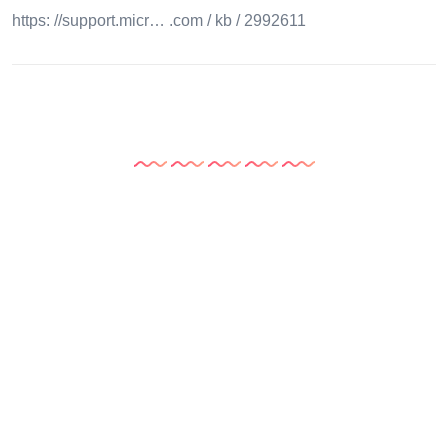
https: //support.micr… .com / kb / 2992611