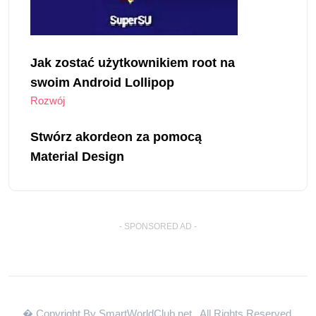
Jak zostać użytkownikiem root na
swoim Android Lollipop
Rozwój
Stwórz akordeon za pomocą
Material Design
- SPONSORED AD -
� Copyright By SmartWorldClub.net
. All Rights Reserved.