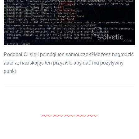
Podobał Ci się i pomógł ten samouczek?Możesz nagrodzić
autora, naciskając ten przycisk, aby dać mu pozytywny
punkt