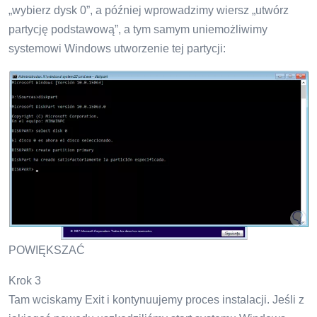
„wybierz dysk 0”, a później wprowadzimy wiersz „utwórz
partycję podstawową”, a tym samym uniemożliwimy
systemowi Windows utworzenie tej partycji:
POWIĘKSZAĆ
Krok 3
Tam wciskamy Exit i kontynuujemy proces instalacji. Jeśli z