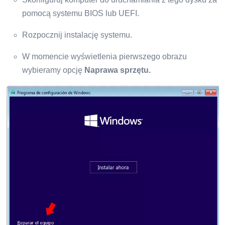
pomocą systemu BIOS lub UEFI.
Rozpocznij instalację systemu.
W momencie wyświetlenia pierwszego obrazu
wybieramy opcję
Naprawa sprzętu.