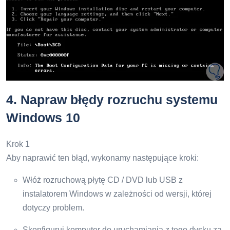
4.
Napraw błędy rozruchu systemu
Windows 10
Krok 1
Aby naprawić ten błąd, wykonamy następujące kroki:
Włóż rozruchową płytę CD / DVD lub USB z
instalatorem Windows w zależności od wersji, której
dotyczy problem.
Skonfiguruj komputer do uruchamiania z tego dysku za