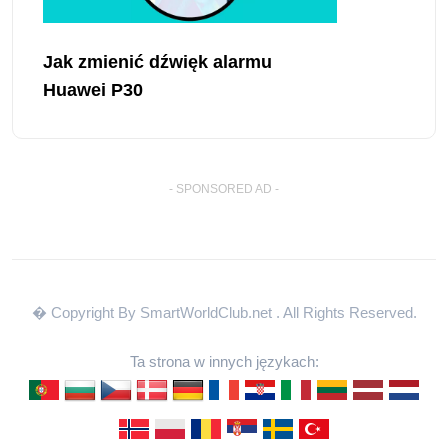
Jak zmienić dźwięk alarmu
Huawei P30
- SPONSORED AD -
� Copyright By SmartWorldClub.net
. All Rights Reserved.
Ta strona w innych językach: