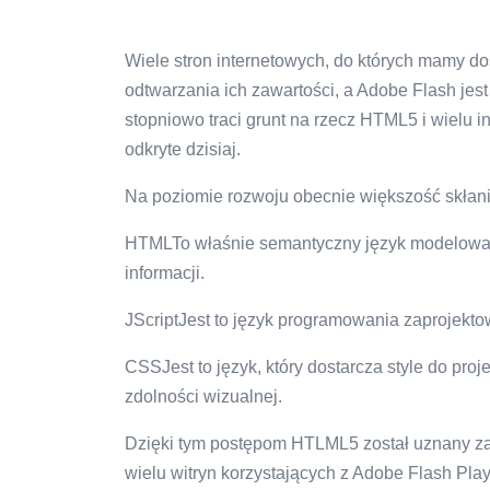
Wiele stron internetowych, do których mamy d
odtwarzania ich zawartości, a Adobe Flash je
stopniowo traci grunt na rzecz HTML5 i wielu i
odkryte dzisiaj.
Na poziomie rozwoju obecnie większość skłania 
HTMLTo właśnie semantyczny język modelowa
informacji.
JScriptJest to język programowania zaprojekto
CSSJest to język, który dostarcza style do pro
zdolności wizualnej.
Dzięki tym postępom HTLML5 został uznany za
wielu witryn korzystających z Adobe Flash Play