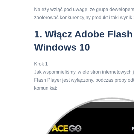
Należy wziąć pod uwagę, że grupa dewelopersk
zaoferować konkurencyjny produkt i taki wyni
1.
Włącz Adobe Flash 
Windows 10
Krok 1
Jak wspomnieliśmy, wiele stron internetowych 
Flash Player jest wyłączony, podczas próby o
komunikat: