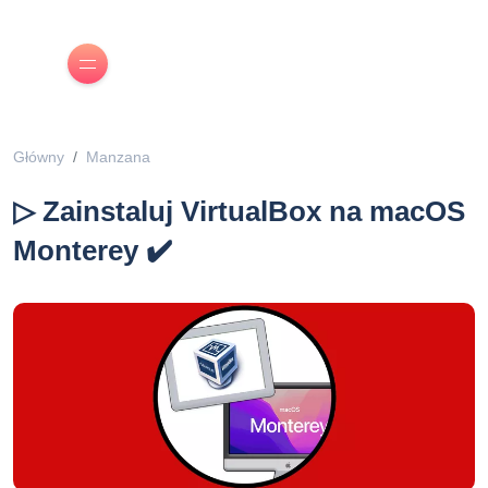
Główny
Manzana
▷ Zainstaluj VirtualBox na macOS
Monterey ✔️