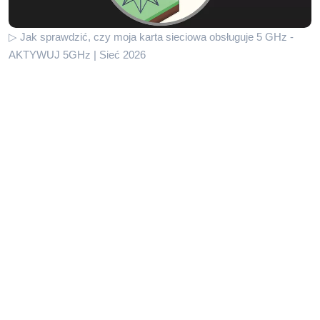
▷ Jak sprawdzić, czy moja karta sieciowa obsługuje 5 GHz -
AKTYWUJ 5GHz | Sieć 2026