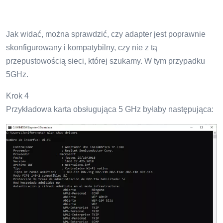
Jak widać, można sprawdzić, czy adapter jest poprawnie
skonfigurowany i kompatybilny, czy nie z tą
przepustowością sieci, której szukamy. W tym przypadku
5GHz.
Krok 4
Przykładowa karta obsługująca 5 GHz byłaby następująca: