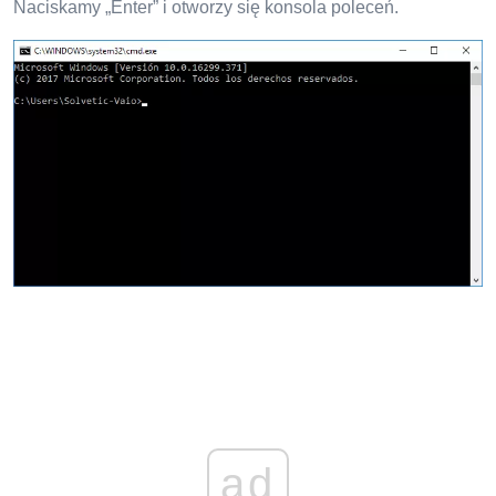
Naciskamy „Enter” i otworzy się konsola poleceń.
ad