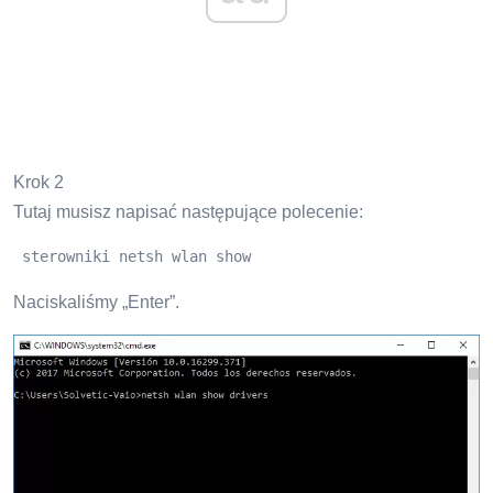
Krok 2
Tutaj musisz napisać następujące polecenie:
 sterowniki netsh wlan show
Naciskaliśmy „Enter”.